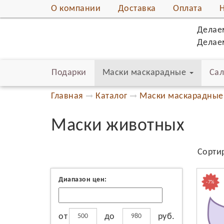
О компании
Доставка
Оплата
Делае
P-STRATEG
Делаем
Подарки
Маски маскарадные
Сал
Главная
Каталог
Маски маскарадные
Маски животных
Сорти
Диапазон цен:
-7%
от
до
руб.