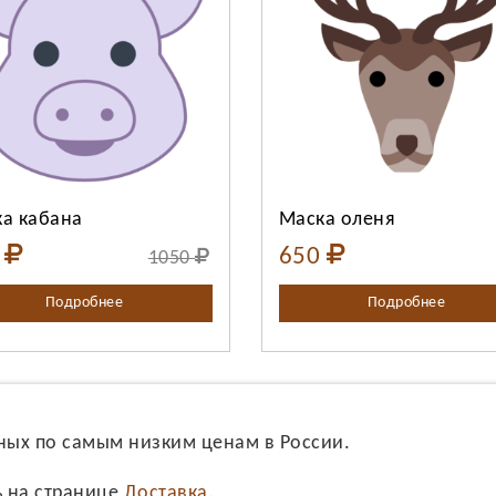
ыберите количество:
Выберите количеств
Продолжить
Отмена
Продолжить
Отмена
а кабана
Маска оленя
0
650
1050
Подробнее
Подробнее
ных по самым низким ценам в России.
ь на странице
Доставка
.