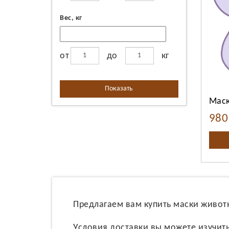
Вес, кг
В
от
до
кг
Показать
Маск
98
Предлагаем вам купить маски живот
Условия доставки вы можете изучит