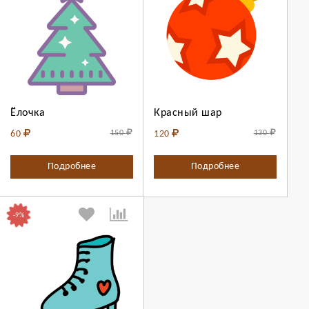
Выберите
Выберите
количество:
количество:
Ёлочка
Красный шар
Продолжить
Отмена
Продолжить
Отмена
60
150
120
130
Подробнее
Подробнее
-9%
Выберите
количество: